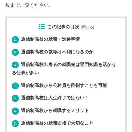
後までご覧ください。
この記事の目次
[
閉じる
]
通信制高校の就職・進路事情
1.
通信制高校の就職は不利になるのか
2.
通信制高校出身者の就職先は専門知識を活かせ
3.
る仕事が多い
通信制高校から公務員を目指すことも可能
4.
通信制高校は人生終了ではない！
5.
通信制高校から就職するメリット
6.
通信制高校の就職面接で大切なこと
7.