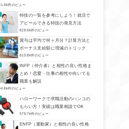
31.9k件のビュー
特技の一覧を参考にしよう！就活で
アピールできる特技の発見方法
628.6k件のビュー
賞与は平均で何ヶ月分？計算方法と
ボーナス支給額に増減のトリック
610.8k件のビュー
INFP（仲介者）と相性の良い性格ま
とめ！恋愛・仕事の相性や向いてる
職業も解説
04.8k件のビュー
ハローワークで求職活動のハンコの
もらい方！実績は職業相談でOK
579.7k件のビュー
ENFP（運動家）と相性の良い性格