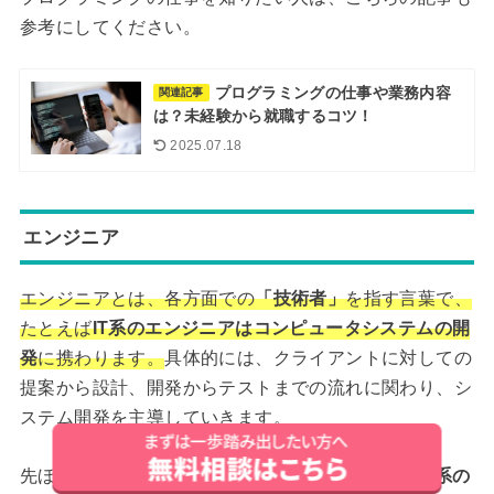
参考にしてください。
プログラミングの仕事や業務内容
関連記事
は？未経験から就職するコツ！
2025.07.18
エンジニア
エンジニアとは、各方面での
「技術者」
を指す言葉で、
たとえば
IT系のエンジニアはコンピュータシステムの開
発
に携わります。
具体的には、クライアントに対しての
提案から設計、開発からテストまでの流れに関わり、シ
ステム開発を主導していきます。
先ほど紹介した「プログラマー」と同じく、
特にIT系の