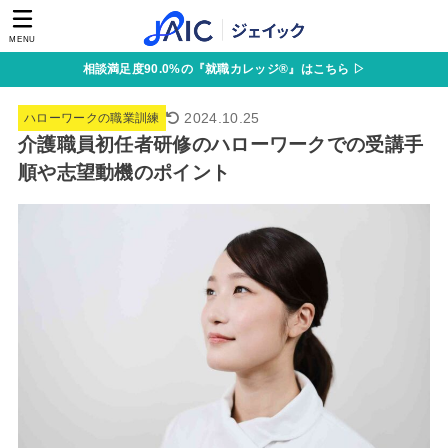
MENU
相談満足度90.0%の『就職カレッジ®』はこちら ▷
2024.10.25
ハローワークの職業訓練
介護職員初任者研修のハローワークでの受講手
順や志望動機のポイント