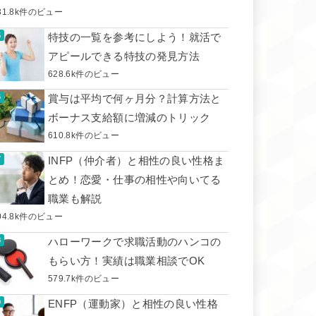
31.8k件のビュー
特技の一覧を参考にしよう！就活で
アピールできる特技の発見方法
628.6k件のビュー
賞与は平均で何ヶ月分？計算方法と
ボーナス支給額に増減のトリック
610.8k件のビュー
INFP（仲介者）と相性の良い性格ま
とめ！恋愛・仕事の相性や向いてる
職業も解説
04.8k件のビュー
ハローワークで求職活動のハンコの
もらい方！実績は職業相談でOK
579.7k件のビュー
ENFP（運動家）と相性の良い性格