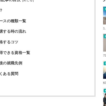
[
閉じる
]
？
ースの種類一覧
1
講する時の流れ
格するコツ
得できる資格一覧
7
後の就職先例
くある質問
6