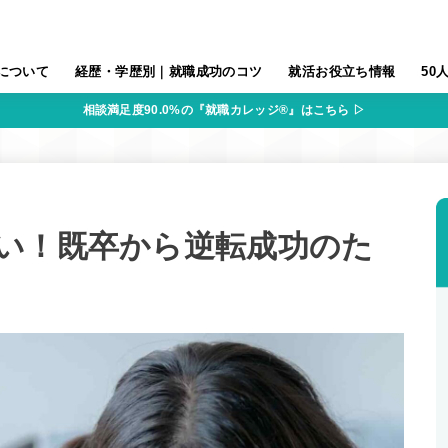
について
経歴・学歴別｜就職成功のコツ
就活お役立ち情報
50
相談満足度90.0%の『就職カレッジ®』はこちら ▷
い！既卒から逆転成功のた