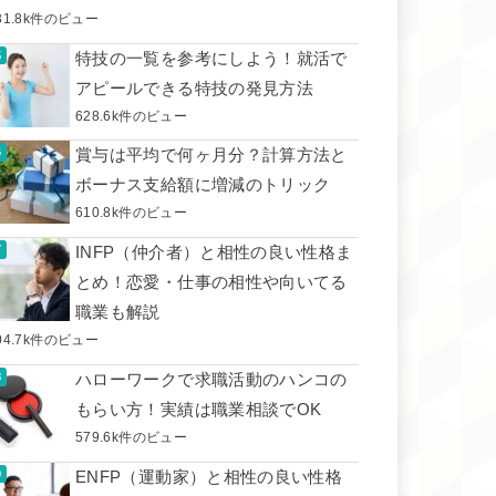
31.8k件のビュー
特技の一覧を参考にしよう！就活で
アピールできる特技の発見方法
628.6k件のビュー
賞与は平均で何ヶ月分？計算方法と
ボーナス支給額に増減のトリック
610.8k件のビュー
INFP（仲介者）と相性の良い性格ま
とめ！恋愛・仕事の相性や向いてる
職業も解説
04.7k件のビュー
ハローワークで求職活動のハンコの
もらい方！実績は職業相談でOK
579.6k件のビュー
ENFP（運動家）と相性の良い性格