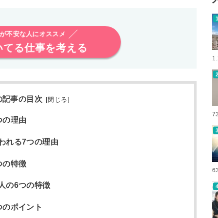
が不安な人にオススメ
いてる仕事を考える
1
の記事の目次
[
閉じる
]
7
つの理由
われる7つの理由
つの特徴
6
人の6つの特徴
つのポイント