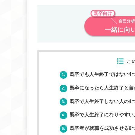
既卒向け
自己分析
一緒に向
こ
既卒でも人生終了ではない4
1.
既卒になったら人生終了と言
2.
既卒で人生終了しない人の4
3.
既卒で人生終了になりやすい
4.
既卒者が就職を成功させる6
5.