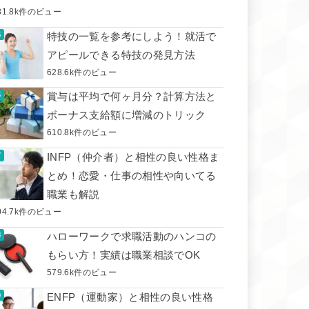
31.8k件のビュー
特技の一覧を参考にしよう！就活で
アピールできる特技の発見方法
628.6k件のビュー
賞与は平均で何ヶ月分？計算方法と
ボーナス支給額に増減のトリック
610.8k件のビュー
INFP（仲介者）と相性の良い性格ま
とめ！恋愛・仕事の相性や向いてる
職業も解説
04.7k件のビュー
ハローワークで求職活動のハンコの
もらい方！実績は職業相談でOK
579.6k件のビュー
ENFP（運動家）と相性の良い性格