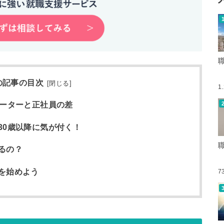
の記事の目次
[
閉じる
]
1
リーターと正社員の差
30歳以降に気が付く！
るの？
を始めよう
7