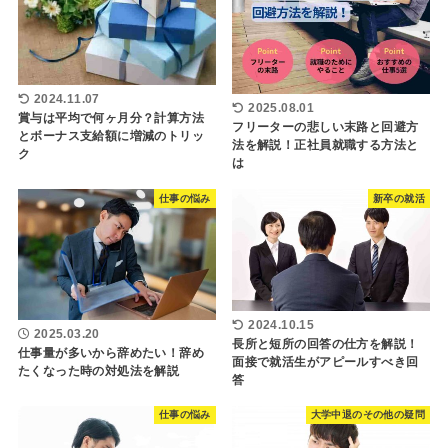
2024.11.07
2025.08.01
賞与は平均で何ヶ月分？計算方法
フリーターの悲しい末路と回避方
とボーナス支給額に増減のトリッ
法を解説！正社員就職する方法と
ク
は
仕事の悩み
新卒の就活
2024.10.15
2025.03.20
長所と短所の回答の仕方を解説！
仕事量が多いから辞めたい！辞め
面接で就活生がアピールすべき回
たくなった時の対処法を解説
答
仕事の悩み
大学中退のその他の疑問