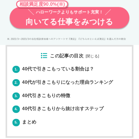
相談満足度90.0%(※)
ハローワークよりもサポート充実！
向いてる仕事をみつける
この記事の目次
[
閉じる
]
40代で引きこもっている割合は？
1.
40代が引きこもりになった理由ランキング
2.
40代引きこもりの特徴
3.
40代引きこもりから抜け出すステップ
4.
まとめ
5.