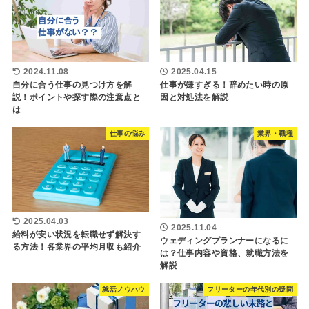
2024.11.08
2025.04.15
自分に合う仕事の見つけ方を解
仕事が嫌すぎる！辞めたい時の原
説！ポイントや探す際の注意点と
因と対処法を解説
は
仕事の悩み
業界・職種
2025.04.03
2025.11.04
給料が安い状況を転職せず解決す
ウェディングプランナーになるに
る方法！各業界の平均月収も紹介
は？仕事内容や資格、就職方法を
解説
就活ノウハウ
フリーターの年代別の疑問