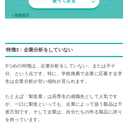
使ってみる
就職形式
アピールしたい強みや姿勢、能力、スキルに関するキーワー
ドや単語、数字
特徴3：企業分析をしていない
3つめの特徴は、企業分析をしていない、または不十
分、という点です。特に、学校推薦で企業に応募する学
生は企業分析が甘い傾向が見られます。
自己PR/ガクチカに入れたいエピソードに関するキーワード
たとえば「製造業」は高専生の就職先として人気です
や単語、数字
が、一口に製造といっても、企業によって扱う製品は千
差万別です。そして企業は、自分たちの作る製品に誇り
を持っています。