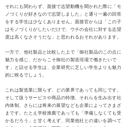
それにも関わらず、面接で志望動機を聞かれた際に「モ
ノづくりが好きなので志望しました」と通り一遍の回答
をする学生は少なくありません。面接官からは「この子
【個人情報の取り扱いについて】
はモノづくりがしたいだけで、ウチの会社に対する志望
入出力データを蓄積して、精度UPを実施しています。
度は高くなさそうだな」と思われるおそれがあります。
送信データに氏名等の個人情報を入力される場合があるた
め、同意しての利用をお願いしています。
上記に同意して
一方で、他社製品と比較した上で「御社製品のこの点に
就活AIに送信する
取得した個人情報は、リンク先に記載の範囲でのみ利用いた
魅力を感じ、だからこそ御社の製造現場で働きたいで
します。
(個人情報利用目的 :
す」と話せる学生は、企業研究に乏しい学生よりも魅力
※曜日・時間帯によってChatGPTへのアクセスが混みあっている
https://www.jaic-g.com/privacy/privacy2.php
)
場合があります。
何度か送信して結果が戻らない場合は、 時間
的に映るでしょう。
帯を変えてお試しください。
これは製造業に限らず、どの業界であっても同じです。
そして扱うサービスや商品の特徴、それらを生み出す社
内体制、さらには将来の展望なども企業によってさまざ
まです。たとえ学校推薦であっても「準備しなくても受
かるだろう」と甘く考えず、同業他社との違いを調べて