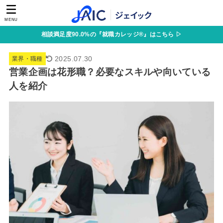
MENU
相談満足度90.0%の『就職カレッジ®』はこちら ▷
2025.07.30
業界・職種
営業企画は花形職？必要なスキルや向いている
人を紹介