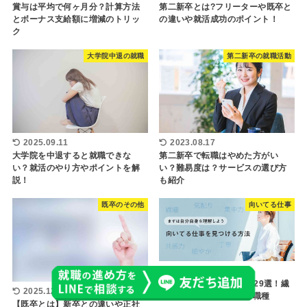
賞与は平均で何ヶ月分？計算方法
第二新卒とは?フリーターや既卒と
とボーナス支給額に増減のトリッ
の違いや就活成功のポイント！
ク
大学院中退の就職
第二新卒の就職活動
2025.09.11
2023.08.17
大学院を中退すると就職できな
第二新卒で転職はやめた方がい
い？就活のやり方やポイントを解
い？難易度は？サービスの選び方
説！
も紹介
既卒のその他
向いてる仕事
2025.08.18
HSPな人に向いてる仕事29選！繊
2025.12.11
細さや創造性を活かせる職種
【既卒とは】新卒との違いや正社