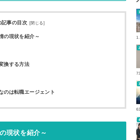
の記事の目次
[
閉じる
]
情の現状を紹介～
1
変換する方法
7
なのは転職エージェント
6
の現状を紹介～