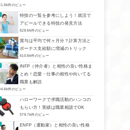
31.9k件のビュー
特技の一覧を参考にしよう！就活で
アピールできる特技の発見方法
628.6k件のビュー
賞与は平均で何ヶ月分？計算方法と
ボーナス支給額に増減のトリック
610.8k件のビュー
INFP（仲介者）と相性の良い性格ま
とめ！恋愛・仕事の相性や向いてる
職業も解説
04.8k件のビュー
ハローワークで求職活動のハンコの
もらい方！実績は職業相談でOK
579.7k件のビュー
ENFP（運動家）と相性の良い性格