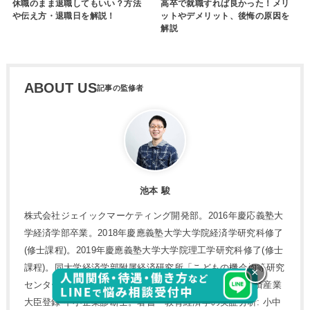
休職のまま退職してもいい？方法
高卒で就職すれば良かった！メリ
や伝え方・退職日を解説！
ットやデメリット、後悔の原因を
解説
ABOUT US
池本 駿
株式会社ジェイックマーケティング開発部。2016年慶応義塾大
学経済学部卒業。2018年慶應義塾大学大学院経済学研究科修了
(修士課程)。2019年慶應義塾大学大学院理工学研究科修了(修士
課程)。同大学経済学部附属経済研究所「こどもの機会均等研究
×
センター」協力研究者。元・三菱経済研究所研究員。経済産業
大臣登録 中小企業診断士。著書「教育経済学の実証分析: 小中