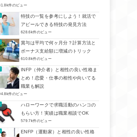
31.8k件のビュー
特技の一覧を参考にしよう！就活で
アピールできる特技の発見方法
628.6k件のビュー
賞与は平均で何ヶ月分？計算方法と
ボーナス支給額に増減のトリック
610.8k件のビュー
INFP（仲介者）と相性の良い性格ま
とめ！恋愛・仕事の相性や向いてる
職業も解説
04.8k件のビュー
ハローワークで求職活動のハンコの
もらい方！実績は職業相談でOK
579.7k件のビュー
ENFP（運動家）と相性の良い性格