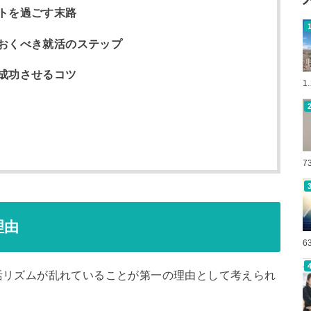
トを過ごす末路
おくべき就活のステップ
成功させるコツ
1
7
理由
6
活リズムが乱れていることが第一の理由として考えられ