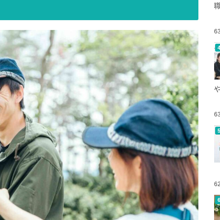
6
6
6