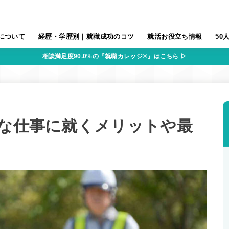
について
経歴・学歴別｜就職成功のコツ
就活お役立ち情報
50
相談満足度90.0%の『就職カレッジ®』はこちら ▷
殊な仕事に就くメリットや最