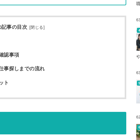
6
の記事の目次
[
閉じる
]
確認事項
仕事探しまでの流れ
6
ット
6