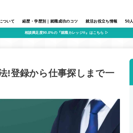
について
経歴・学歴別｜就職成功のコツ
就活お役立ち情報
50
相談満足度90.0%の『就職カレッジ®』はこちら ▷
法!登録から仕事探しまで一