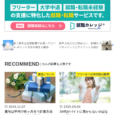
第二新卒は志望動機で企業へアピー
新卒入社だけど辞めたい…転職のコ
ル-ポイント方法や例文も解説-
ツやメリットとデメリットを紹介
RECOMMEND
就活ノウハウ
フリーターの年代別の疑問
2024.11.07
2025.06.06
賞与は平均で何ヶ月分？計算方法
30代がバイトに受からないのはな