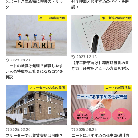
とボーナス支給額に増減のトリッ
ぜ？理由とおすすめのバイトを解
ク
説！
ニートの就職活動
第二新卒の就職活動
2023.12.18
2025.08.27
【第二新卒向け】職務経歴書の書
ニートの就職は無理？就職しやす
き方！経験をアピール方法も解説
い人の特徴や正社員になるコツを
解説
フリーターのお金の疑問
ニートの就職活動
2025.02.20
2025.09.25
フリーターでも賃貸契約は可能？
ニートにおすすめの仕事25選【向