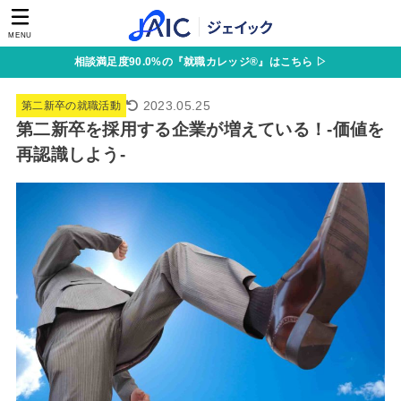
MENU
相談満足度90.0%の『就職カレッジ®』はこちら ▷
2023.05.25
第二新卒の就職活動
第二新卒を採用する企業が増えている！-価値を
再認識しよう-