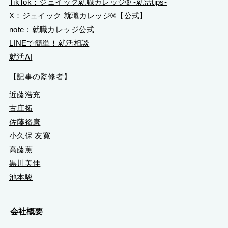
TikTok：ジェイック就職カレッジ® ‐就活tips‐
X：ジェイック 就職カレッジ®【公式】
note：就職カレッジ公式
LINEで簡単！就活相談
就活AI
【
記事の監修者
】
近藤浩充
古庄拓
佐藤裕康
小久保 友寛
高藤薫
黒川美佳
池本駿
会社概要