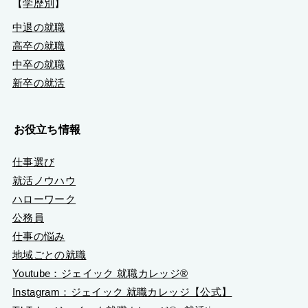
【
学歴別
】
中退の就職
高卒の就職
中卒の就職
新卒の就活
お役立ち情報
仕事選び
就活ノウハウ
ハローワーク
公務員
仕事の悩み
地域ごとの就職
Youtube：ジェイック 就職カレッジ®
Instagram：ジェイック 就職カレッジ【公式】