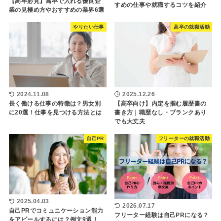
【高卒必見】高卒で入れる優良企
すめの仕事や就職するコツを紹介
業の見極め方やおすすめの業界6選
やりたい仕事
高卒の就職活動
2024.11.08
2025.12.26
長く働ける仕事の特徴は？男女別
【高卒向け】内定を掴む履歴書の
に20選！仕事を見つける方法とは
書き方｜職歴なし・ブランクあり
でも大丈夫
自己PR
フリーターの就職活動
2025.04.03
2026.07.17
自己PRでコミュニケーション能力
フリーター経験は自己PRになる？
をアピールするには？例文9選！