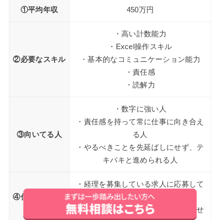
①平均年収
450万円
・高い計数能力
・Excel操作スキル
②必要なスキル
・基本的なコミュニケーション能力
・責任感
・読解力
・数字に強い人
・責任感を持って常に仕事に向き合え
③向いてる人
る人
・やるべきことを先延ばしにせず、テ
キパキと進められる人
・経理を募集している求人に応募して
④仕事に就くた
就職する
めには？
・社内異動で経理を希望し、異動させ