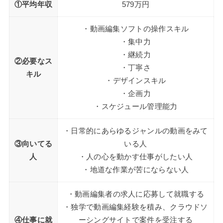
①平均年収
579万円
・動画編集ソフトの操作スキル
・集中力
・継続力
②必要なス
・丁寧さ
キル
・デザインスキル
・企画力
・スケジュール管理能力
・日常的にあらゆるジャンルの動画をみて
③向いてる
いる人
人
・人の心を動かす仕事がしたい人
・地道な作業が苦にならない人
・動画編集者の求人に応募して就職する
・独学で動画編集経験を積み、クラウドソ
④仕事に就
ーシングサイトで案件を受注する