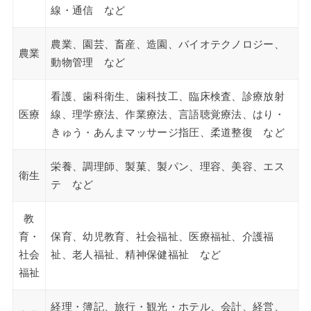
線・通信 など
農業、園芸、畜産、造園、バイオテクノロジー、
農業
動物管理 など
看護、歯科衛生、歯科技工、臨床検査、診療放射
医療
線、理学療法、作業療法、言語聴覚療法、はり・
きゅう・あんまマッサージ指圧、柔道整復 など
栄養、調理師、製菓、製パン、理容、美容、エス
衛生
テ など
教
育・
保育、幼児教育、社会福祉、医療福祉、介護福
社会
祉、老人福祉、精神保健福祉 など
福祉
経理・簿記、旅行・観光・ホテル、会計、経営、