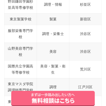
野田鎌田学園杉
調理・情報
杉並区
並高等専修学校
東京製菓学校
製菓
新宿区
服部栄養専門学
調理・栄養士
渋谷区
校
山野美容専門学
美容
渋谷区
校
国際共立学園高
美容・製菓・衛
荒川区
等専修学校
生
東京マスダ学院
調理
江戸川区
調理師専門学校
東京文化美容専
美容
江戸川区