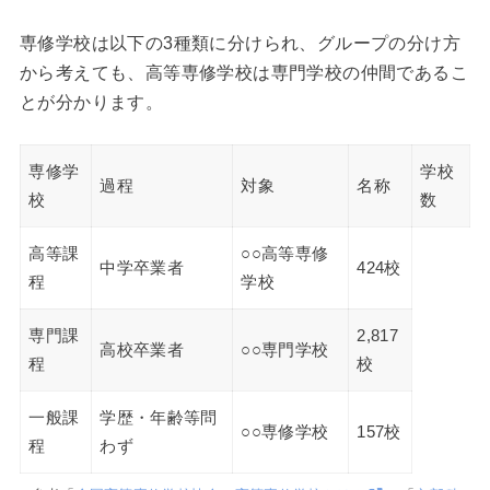
専修学校は以下の3種類に分けられ、グループの分け方
から考えても、高等専修学校は専門学校の仲間であるこ
とが分かります。
専修学
学校
過程
対象
名称
校
数
高等課
○○高等専修
中学卒業者
424校
程
学校
専門課
2,817
高校卒業者
○○専門学校
程
校
一般課
学歴・年齢等問
○○専修学校
157校
程
わず