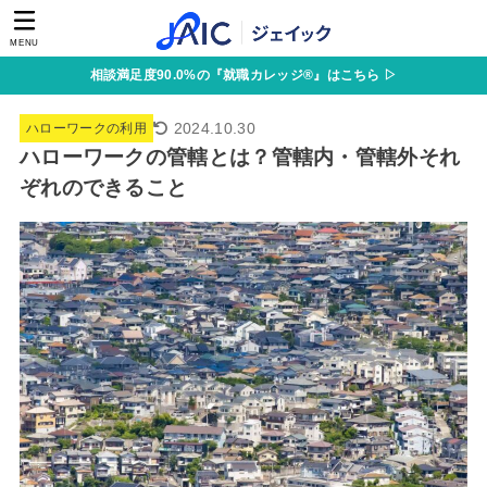
MENU
相談満足度90.0%の『就職カレッジ®』はこちら ▷
2024.10.30
ハローワークの利用
ハローワークの管轄とは？管轄内・管轄外それ
ぞれのできること