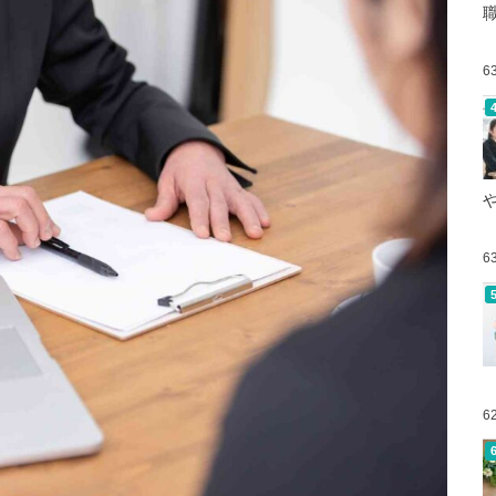
6
6
6