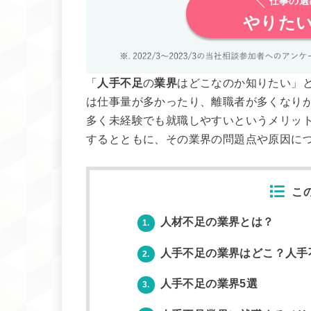
仕事の
やりた
「
人手不足
の
業界
はどこなのか知りたい」
は仕事量が多かったり、離職者が多くなり
多く未経験でも就職しやすいというメリッ
するとともに、その業界の問題点や原因に
こ
人材不足の業界とは？
1.
人手不足の業界はどこ？人手
2.
人手不足の業界5選
3.