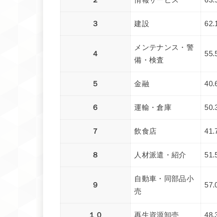
２
情報サービス
63.
３
建設
62.
メンテナンス・警
４
55.
備・検査
５
金融
40.
６
運輸・倉庫
50.
７
飲食店
41.
８
人材派遣・紹介
51.
自動車・同部品小
９
57.
売
１０
再生資源卸売
48.