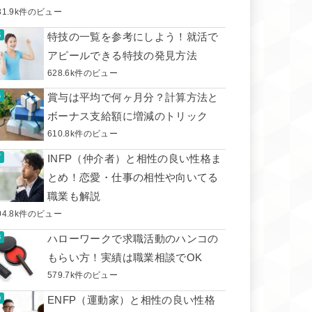
31.9k件のビュー
特技の一覧を参考にしよう！就活で
アピールできる特技の発見方法
628.6k件のビュー
賞与は平均で何ヶ月分？計算方法と
ボーナス支給額に増減のトリック
610.8k件のビュー
INFP（仲介者）と相性の良い性格ま
とめ！恋愛・仕事の相性や向いてる
職業も解説
04.8k件のビュー
ハローワークで求職活動のハンコの
もらい方！実績は職業相談でOK
579.7k件のビュー
ENFP（運動家）と相性の良い性格