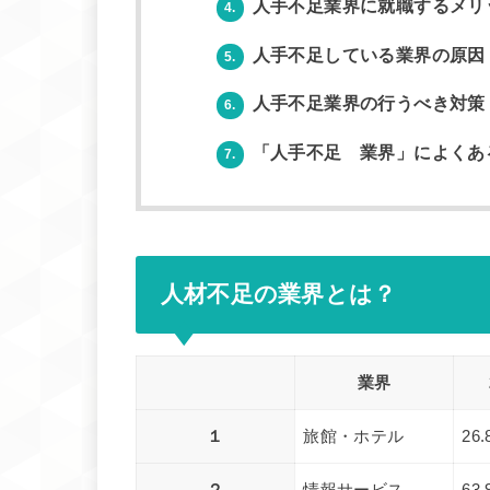
人手不足業界に就職するメリ
4.
人手不足している業界の原因
5.
人手不足業界の行うべき対策
6.
「人手不足 業界」によくあ
7.
人材不足の業界とは？
業界
１
旅館・ホテル
26.