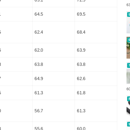
9
69.1
72.9
6
1
64.5
69.5
5
62.4
68.4
6
62.0
63.9
3
63.8
63.8
7
64.9
62.6
6
5
61.3
61.8
0
56.7
61.3
3
55.6
60.0