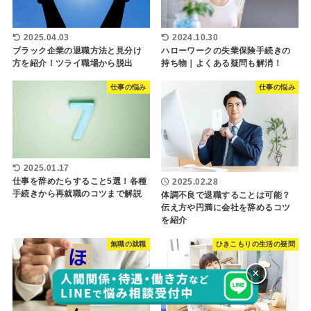
2025.04.03
2024.10.30
ブラック企業の退職方法と見分け
ハローワークの失業保険手続きの
方を紹介！ツライ職場から脱出
持ち物｜よくある疑問も解消！
仕事の悩み
仕事の悩み
2025.01.17
仕事を辞めたらすること5選！各種
2025.02.28
手続きから再就職のコツまで解説
体調不良で退職することは可能？
伝え方や円満に会社を辞めるコツ
を紹介
無職の就職
ひきこもりの生活の疑問
×