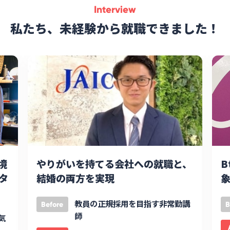
Interview
私たち、未経験から就職できました！
境
やりがいを持てる会社への就職と、
B
タ
結婚の両方を実現
象
教員の正規採用を目指す非常勤講
Before
B
師
気