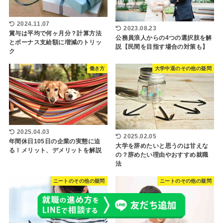
2024.11.07
2023.08.23
賞与は平均で何ヶ月分？計算方法
公務員浪人からの4つの選択肢を解
とボーナス支給額に増減のトリッ
説【民間を目指す場合の対策も】
ク
働き方
大学中退のその他の疑問
2025.04.03
2025.02.05
年間休日105日の企業の実態に迫
大学を辞めたいと思うのは甘えな
る！メリット、デメリットを解説
の？辞めたい理由やおすすめ就職
法
ニートのその他の疑問
ニートのその他の疑問