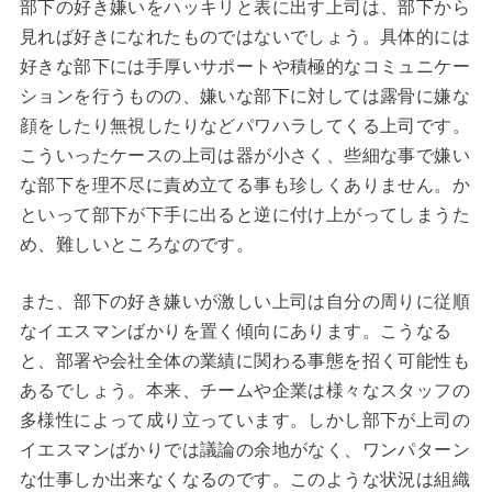
部下の好き嫌いをハッキリと表に出す上司は、部下から
見れば好きになれたものではないでしょう。具体的には
好きな部下には手厚いサポートや積極的なコミュニケー
ションを行うものの、嫌いな部下に対しては露骨に嫌な
顔をしたり無視したりなどパワハラしてくる上司です。
こういったケースの上司は器が小さく、些細な事で嫌い
な部下を理不尽に責め立てる事も珍しくありません。か
といって部下が下手に出ると逆に付け上がってしまうた
め、難しいところなのです。
また、部下の好き嫌いが激しい上司は自分の周りに従順
なイエスマンばかりを置く傾向にあります。こうなる
と、部署や会社全体の業績に関わる事態を招く可能性も
あるでしょう。本来、チームや企業は様々なスタッフの
多様性によって成り立っています。しかし部下が上司の
イエスマンばかりでは議論の余地がなく、ワンパターン
な仕事しか出来なくなるのです。このような状況は組織