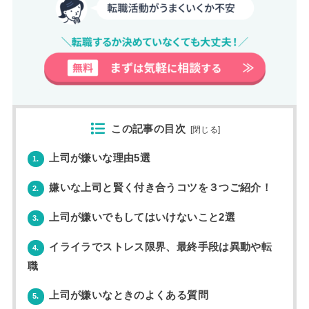
この記事の目次
[
閉じる
]
上司が嫌いな理由5選
1.
嫌いな上司と賢く付き合うコツを３つご紹介！
2.
上司が嫌いでもしてはいけないこと2選
3.
イライラでストレス限界、最終手段は異動や転
4.
職
上司が嫌いなときのよくある質問
5.