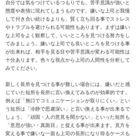
自分では気をつけているつもりでも、苦手意識が強いと
態度や表情に現れてしまうものです。嫌いな上司と我慢
して付き合い続けるよりも、賢く立ち回る事でストレス
やトラブルを避けられる可能性もあります。まずは嫌い
な上司をよく観察して、いいところを見つける努力をし
てみましょう。嫌いな上司でも良いところを見つける事
が出来れば、相手を見る目や苦手意識が変わる可能性は
十分あります。色々な視点から上司の人間性を分析して
みてください。
新しく長所を見つける事が難しい場合には、嫌いだと感
じていた短所を長所に言い換えてみるのが効果的です。
例えば「無口でコミュニケーションが取りにくい」とい
う短所は「冷静で思慮深い」と言い換える事が出来るで
しょう。「頑固・人の意見を聞かない」といった短所も
「意思が強い・真面目」と捉える事が出来ます。見方を
変える事で嫌いな一面も上司の長所になり得るケースも