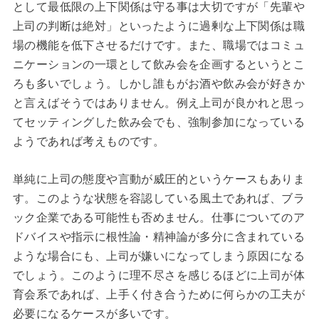
として最低限の上下関係は守る事は大切ですが「先輩や
上司の判断は絶対」といったように過剰な上下関係は職
場の機能を低下させるだけです。また、職場ではコミュ
ニケーションの一環として飲み会を企画するというとこ
ろも多いでしょう。しかし誰もがお酒や飲み会が好きか
と言えばそうではありません。例え上司が良かれと思っ
てセッティングした飲み会でも、強制参加になっている
ようであれば考えものです。
単純に上司の態度や言動が威圧的というケースもありま
す。このような状態を容認している風土であれば、ブラ
ック企業である可能性も否めません。仕事についてのア
ドバイスや指示に根性論・精神論が多分に含まれている
ような場合にも、上司が嫌いになってしまう原因になる
でしょう。このように理不尽さを感じるほどに上司が体
育会系であれば、上手く付き合うために何らかの工夫が
必要になるケースが多いです。