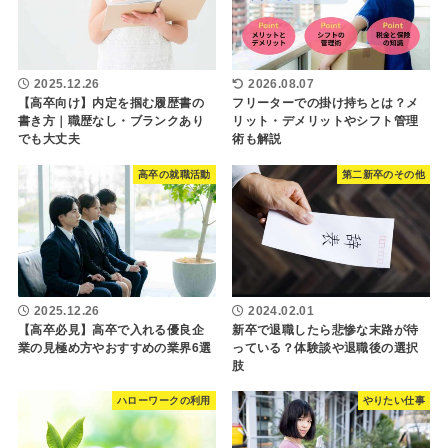
2025.12.26
2026.08.07
【高卒向け】内定を掴む履歴書の
フリーターでの掛け持ちとは？メ
書き方｜職歴なし・ブランクあり
リット・デメリットやシフト管理
でも大丈夫
術も解説
高卒の就職活動
第二新卒のその他
2025.12.26
2024.02.01
【高卒必見】高卒で入れる優良企
新卒で退職したら悲惨な末路が待
業の見極め方やおすすめの業界6選
っている？体験談や退職後の選択
肢
ハローワークの利用
やりたい仕事