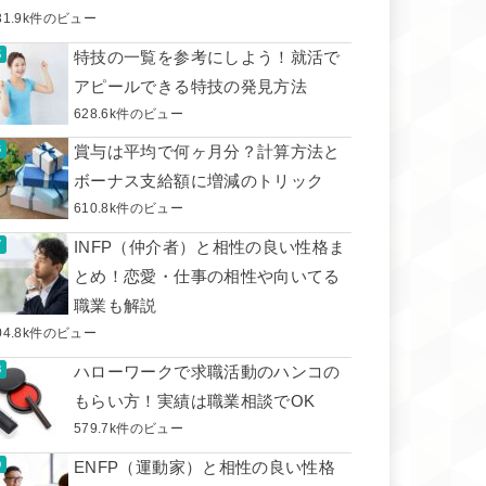
31.9k件のビュー
特技の一覧を参考にしよう！就活で
アピールできる特技の発見方法
628.6k件のビュー
賞与は平均で何ヶ月分？計算方法と
ボーナス支給額に増減のトリック
610.8k件のビュー
INFP（仲介者）と相性の良い性格ま
とめ！恋愛・仕事の相性や向いてる
職業も解説
04.8k件のビュー
ハローワークで求職活動のハンコの
もらい方！実績は職業相談でOK
579.7k件のビュー
ENFP（運動家）と相性の良い性格