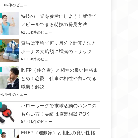
31.8k件のビュー
特技の一覧を参考にしよう！就活で
アピールできる特技の発見方法
628.6k件のビュー
賞与は平均で何ヶ月分？計算方法と
ボーナス支給額に増減のトリック
610.8k件のビュー
INFP（仲介者）と相性の良い性格ま
とめ！恋愛・仕事の相性や向いてる
職業も解説
04.7k件のビュー
ハローワークで求職活動のハンコの
もらい方！実績は職業相談でOK
579.6k件のビュー
ENFP（運動家）と相性の良い性格