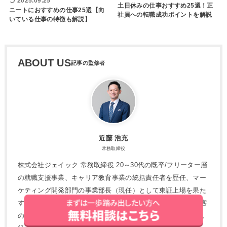
2025.09.25
土日休みの仕事おすすめ25選！正
ニートにおすすめの仕事25選【向
社員への転職成功ポイントを解説
いている仕事の特徴も解説】
ABOUT US
近藤 浩充
常務取締役
株式会社ジェイック 常務取締役 20～30代の既卒/フリーター層
の就職支援事業、キャリア教育事業の統括責任者を歴任、マー
ケティング開発部門の事業部長（現任）として東証上場を果た
す。IT×教育×職業紹介などテックを活用し、変化し続ける顧客
のニーズを追求している。【著書】社長の右腕 ～中堅企業 現