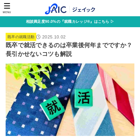
MENU
相談満足度90.0%の『就職カレッジ®』はこちら ▷
2025.10.02
既卒の就職活動
既卒で就活できるのは卒業後何年までですか？
長引かせないコツも解説