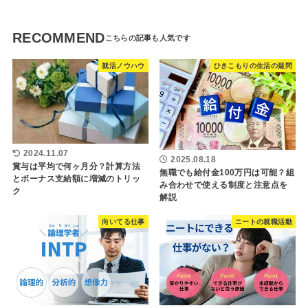
RECOMMEND
就活ノウハウ
ひきこもりの生活の疑問
2024.11.07
2025.08.18
賞与は平均で何ヶ月分？計算方法
無職でも給付金100万円は可能？組
とボーナス支給額に増減のトリッ
み合わせで使える制度と注意点を
ク
解説
向いてる仕事
ニートの就職活動