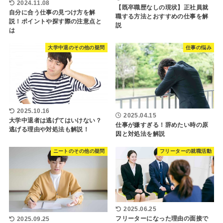
2024.11.08
【既卒職歴なしの現状】正社員就
自分に合う仕事の見つけ方を解
職する方法とおすすめの仕事を解
説！ポイントや探す際の注意点と
説
は
大学中退のその他の疑問
仕事の悩み
2025.10.16
2025.04.15
大学中退者は逃げてはいけない？
仕事が嫌すぎる！辞めたい時の原
逃げる理由や対処法も解説！
因と対処法を解説
ニートのその他の疑問
フリーターの就職活動
2025.06.25
フリーターになった理由の面接で
2025.09.25