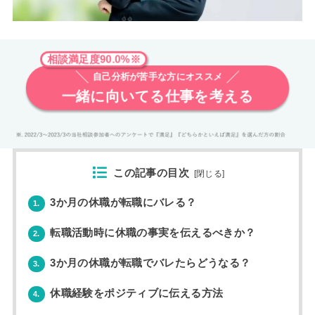
相談満足度90.0%※
自己分析が苦手な方にオススメ
一緒に向いてる仕事を考える
この記事の目次
[
閉じる
]
3か月の休職が転職にバレる？
1.
転職活動時に休職の事実を伝えるべきか？
2.
3か月の休職が転職でバレたらどうなる？
3.
休職経験をポジティブに伝える方法
4.