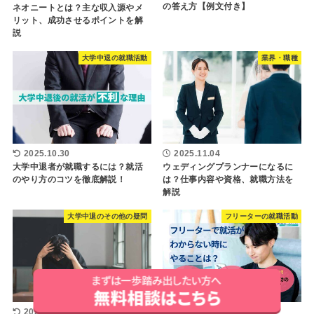
の答え方【例文付き】
ネオニートとは？主な収入源やメ
リット、成功させるポイントを解
説
大学中退の就職活動
業界・職種
2025.10.30
2025.11.04
大学中退者が就職するには？就活
ウェディングプランナーになるに
のやり方のコツを徹底解説！
は？仕事内容や資格、就職方法を
解説
大学中退のその他の疑問
フリーターの就職活動
2025.10.16
2026.08.10