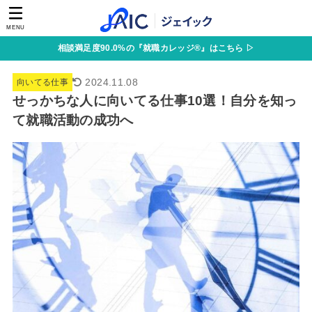
MENU
相談満足度90.0%の『就職カレッジ®』はこちら ▷
2024.11.08
向いてる仕事
せっかちな人に向いてる仕事10選！自分を知っ
て就職活動の成功へ