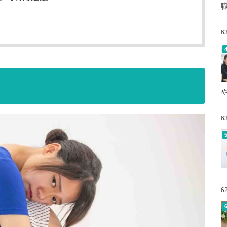
6
6
6