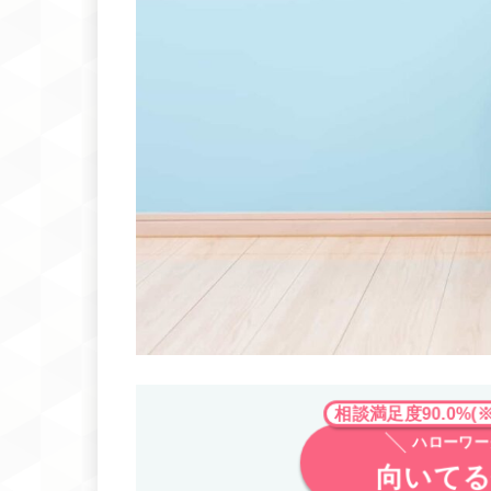
相談満足度90.0%(※
ハローワー
向いて