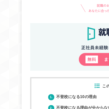
こ
不登校になる10の理由
1.
不登校になる理由が分からな
2.