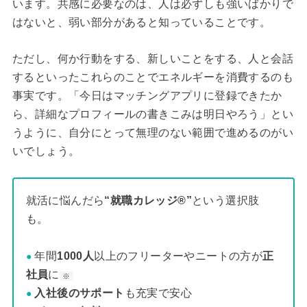
います。共感に必要なのは、人は必ずしも強いばかりで
はないと、弱い部分があると知っていることです。
ただし、何か行動をする、新しいことをする、人と会話
するといったこれらのことでエネルギーを消費するのも
事実です。「今日はマッチングアプリに登録できたか
ら、詳細なプロフィールの書きこみは明日やろう」とい
うように、自分にとって無理のない範囲で進めるのがい
いでしょう。
就活に悩んだら
“就職カレッジ®”
という選択肢
も。
年間
1000人
以上のフリーターやニートの方が
正
●
社員
に
※
入社後のサポート
も充実で安心
●