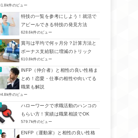
31.8k件のビュー
特技の一覧を参考にしよう！就活で
アピールできる特技の発見方法
628.6k件のビュー
賞与は平均で何ヶ月分？計算方法と
ボーナス支給額に増減のトリック
610.8k件のビュー
INFP（仲介者）と相性の良い性格ま
とめ！恋愛・仕事の相性や向いてる
職業も解説
04.8k件のビュー
ハローワークで求職活動のハンコの
もらい方！実績は職業相談でOK
579.7k件のビュー
ENFP（運動家）と相性の良い性格