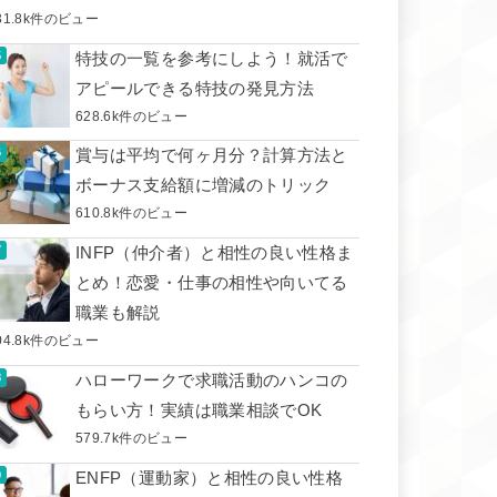
31.8k件のビュー
特技の一覧を参考にしよう！就活で
アピールできる特技の発見方法
628.6k件のビュー
賞与は平均で何ヶ月分？計算方法と
ボーナス支給額に増減のトリック
610.8k件のビュー
INFP（仲介者）と相性の良い性格ま
とめ！恋愛・仕事の相性や向いてる
職業も解説
04.8k件のビュー
ハローワークで求職活動のハンコの
もらい方！実績は職業相談でOK
579.7k件のビュー
ENFP（運動家）と相性の良い性格