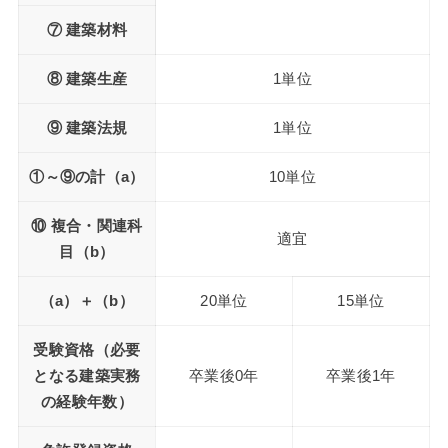
⑦ 建築材料
⑧ 建築生産
1単位
⑨ 建築法規
1単位
①～⑨の計（a）
10単位
⑩ 複合・関連科
適宜
目（b）
（a）＋（b）
20単位
15単位
受験資格（必要
となる建築実務
卒業後0年
卒業後1年
の経験年数）