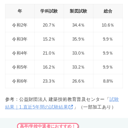
年
学科試験
製図試験
総合
令和2年
20.7％
34.4％
10.6％
令和3年
15.2％
35.9％
9.9％
令和4年
21.0％
33.0％
9.9％
令和5年
16.2％
33.2％
9.9％
令和6年
23.3％
26.6％
8.8%
参考：公益財団法人 建築技術教育普及センター「
試験
結果｜1.直近5年間の試験結果
」（一部加工あり）
高卒/学校中退者におすすめ！