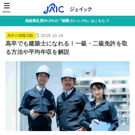
MENU
相談満足度90.0%の『就職カレッジ®』はこちら ▷
2025.10.24
高卒の就職活動
高卒でも建築士になれる！一級・二級免許を取
る方法や平均年収を解説