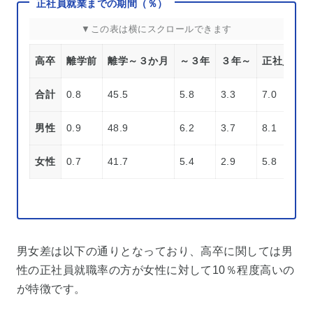
正社員就業までの期間（％）
高卒
離学前
離学～３か月
～３年
３年～
正社員時期
合計
0.8
45.5
5.8
3.3
7.0
男性
0.9
48.9
6.2
3.7
8.1
女性
0.7
41.7
5.4
2.9
5.8
男女差は以下の通りとなっており、高卒に関しては男
性の正社員就職率の方が女性に対して10％程度高いの
が特徴です。