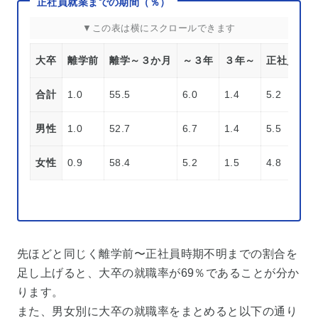
正社員就業までの期間（％）
大卒
離学前
離学～３か月
～３年
３年～
正社員時期
合計
1.0
55.5
6.0
1.4
5.2
男性
1.0
52.7
6.7
1.4
5.5
女性
0.9
58.4
5.2
1.5
4.8
先ほどと同じく離学前〜正社員時期不明までの割合を
足し上げると、大卒の就職率が69％であることが分か
ります。
また、男女別に大卒の就職率をまとめると以下の通り