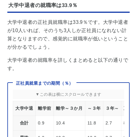
大学中退者の就職率は33.9％
大学中退者の正社員就職率は33.9％です。大学中退者
が10人いれば、そのうち3人しか正社員になれない計
算となりますので、感覚的に就職率が低いということ
が分かるでしょう。
大学中退者の就職率を詳しくまとめると以下の通りで
す。
正社員就業までの期間（％）
大学中退
離学前
離学～３か月
～３年
３年～
正社員
合計
0.9
10.4
11.8
2.7
8.1