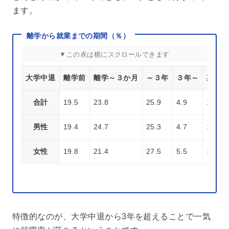
ます。
離学から就業までの期間（％）
大学中退
離学前
離学～３か月
～３年
３年～
期間不
合計
19.5
23.8
25.9
4.9
12.0
男性
19.4
24.7
25.3
4.7
11.8
女性
19.8
21.4
27.5
5.5
12.6
特徴的なのが、大学中退から3年を超えることで一気