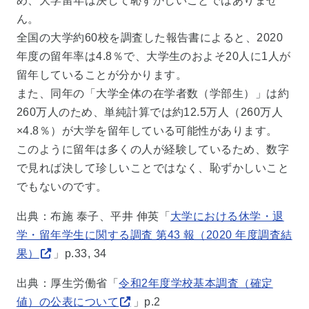
め、大学留年は決して恥ずかしいことではありませ
ん。
全国の大学約60校を調査した報告書によると、2020
年度の留年率は4.8％で、大学生のおよそ20人に1人が
留年していることが分かります。
また、同年の「大学全体の在学者数（学部生）」は約
260万人のため、単純計算では約12.5万人（260万人
×4.8％）が大学を留年している可能性があります。
このように留年は多くの人が経験しているため、数字
で見れば決して珍しいことではなく、恥ずかしいこと
でもないのです。
出典：布施 泰子、平井 伸英「
大学における休学・退
学・留年学生に関する調査 第43 報（2020 年度調査結
果）
」p.33, 34
出典：厚生労働省「
令和2年度学校基本調査（確定
値）の公表について
」p.2