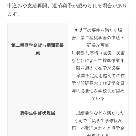
申込みや支給再開、返済猶予が認められる場合があり
ます。
▼以下の要件を満たす場
合、第二種奨学金の申込・
第二種奨学金貸与期間延長
延長が可能
願
1. 特殊な事情（被災・災害
など）によって標準修業年
限を超えて在学が必要
2. 卒業予定期を超えての在
学期間延長および奨学金貸
与の必要性を学校長が認め
ている
奨学生学修状況届
・成績要件などを満たした
うえで「奨学生学修状況
届」が受理されると奨学金
が復活する