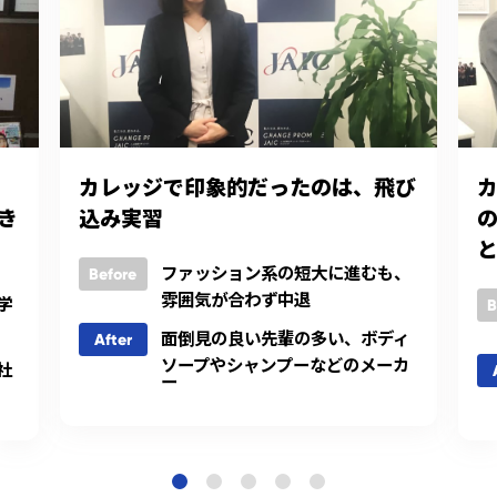
カレッジで印象的だったのは、飛び
き
込み実習
ファッション系の短大に進むも、
Before
雰囲気が合わず中退
学
B
面倒見の良い先輩の多い、ボディ
After
ソープやシャンプーなどのメーカ
社
ー