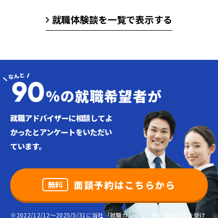
就職体験談を一覧で表示する
90
%の就職希望者が
就職アドバイザーに相談してよ
かったと
アンケートをいただい
ています。
面談予約はこちらから
無料
※2022/12/12～2025/5/31に当社「就職カレッジ」等の就職相談を受け