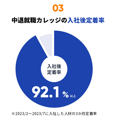
03
中退就職カレッジの
入社後定着率
※2023/2～2023/7に入社した人材の3か月定着率