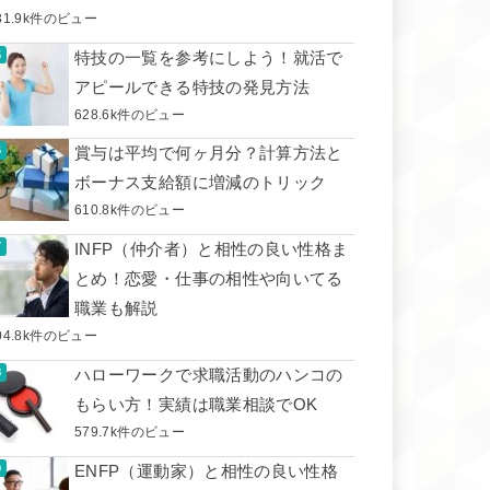
31.9k件のビュー
特技の一覧を参考にしよう！就活で
アピールできる特技の発見方法
628.6k件のビュー
賞与は平均で何ヶ月分？計算方法と
ボーナス支給額に増減のトリック
610.8k件のビュー
INFP（仲介者）と相性の良い性格ま
とめ！恋愛・仕事の相性や向いてる
職業も解説
04.8k件のビュー
ハローワークで求職活動のハンコの
もらい方！実績は職業相談でOK
579.7k件のビュー
ENFP（運動家）と相性の良い性格