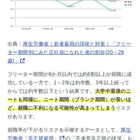
出典：
厚生労働省｜若者雇用の現状と対策｜「フリー
ター期間別にみた正社員になれた者の割合(20～29
歳)」
フリーター期間が6か月以内では約6割以上が就職に成
功している一方で、1～2年は約半数、3年以上経って
からでは約半数以下という結果です。
大学中退後のニ
ートも同様に、ニート期間（ブランク期間）が長いほ
ど、就職に不利になる可能性が高まってしまう
リスク
があります。
就職率が下がるリスクを示唆するデータとして、
厚生
労働省「非正規雇用」
の「不本意非正規の状況」も