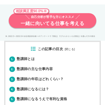
相談満足度90.0%※
自己分析が苦手な方にオススメ
一緒に向いてる仕事を考える
この記事の目次
[
閉じる
]
塾講師とは
1.
塾講師の主な仕事内容
2.
塾講師の年収はどれくらい？
3.
塾講師になるには？
4.
塾講師になるうえで有利な資格
5.