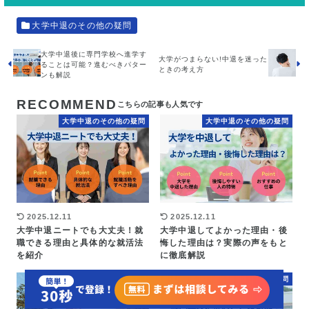
大学中退のその他の疑問
大学中退後に専門学校へ進学す
大学がつまらない!中退を迷った
ることは可能？進むべきパター
ときの考え方
ンも解説
RECOMMEND
大学中退のその他の疑問
大学中退のその他の疑問
2025.12.11
2025.12.11
大学中退ニートでも大丈夫！就
大学中退してよかった理由・後
職できる理由と具体的な就活法
悔した理由は？実際の声をもと
を紹介
に徹底解説
大学中退のその他の疑問
大学中退のその他の疑問