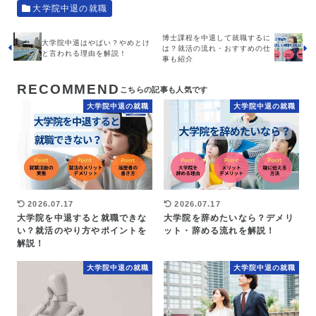
大学院中退の就職
博士課程を中退して就職するに
大学院中退はやばい？やめとけ
は？就活の流れ・おすすめの仕
と言われる理由を解説！
事も紹介
RECOMMEND
大学院中退の就職
大学院中退の就職
2026.07.17
2026.07.17
大学院を中退すると就職できな
大学院を辞めたいなら？デメリ
い？就活のやり方やポイントを
ット・辞める流れを解説！
解説！
大学院中退の就職
大学院中退の就職