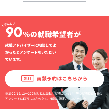
90
%の就職希望者が
就職アドバイザーに相談してよ
かったと
アンケートをいただい
ています。
面談予約はこちらから
無料
※2022/12/12～2025/5/31に当社「就職カレッジ」等の就職相談を受け
アンケートに回答した方のうち、相談に満足された方の割合