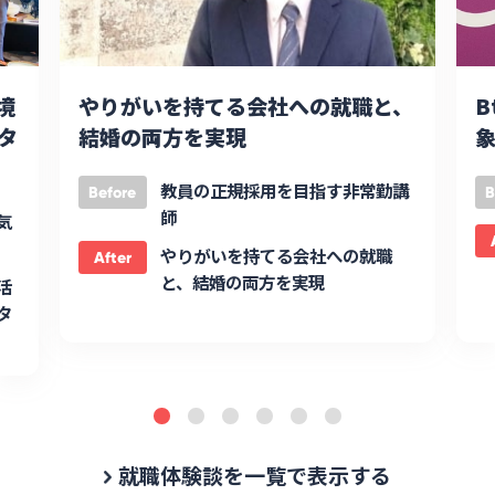
境
やりがいを持てる会社への就職と、
B
タ
結婚の両方を実現
象
教員の正規採用を目指す非常勤講
Before
B
師
気
やりがいを持てる会社への就職
After
と、結婚の両方を実現
活
タ
就職体験談を一覧で表示する