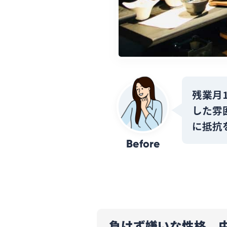
残業月
した雰
に抵抗
Before
負けず嫌いな性格。