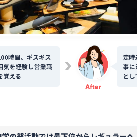
100時間、ギスギス
定時
囲気を経験し営業職
事に
を覚える
とし
After
中学の部活動では最下位からレギュラーへ