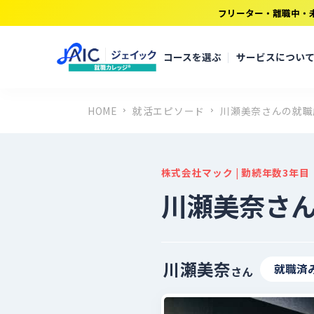
フリーター・離職中・
コースを選ぶ
サービスについ
HOME
就活エピソード
川瀬美奈さんの就職
株式会社マック | 勤続年数3年目
川瀬美奈さ
川瀬美奈
就職済
さん