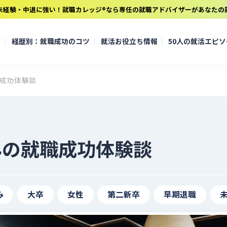
未経験・中退に強い！就職カレッジ®なら専任の就職アドバイザーがあなたの
て
経歴別：就職成功のコツ
就活お役立ち情報
50人の就活エピ
成功体験談
んの就職成功体験談
み
大卒
女性
第二新卒
早期退職