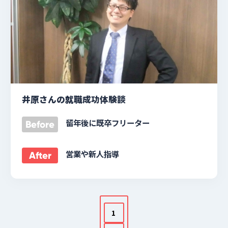
井原さんの就職成功体験談
留年後に既卒フリーター
Before
営業や新人指導
After
投
1
稿
の