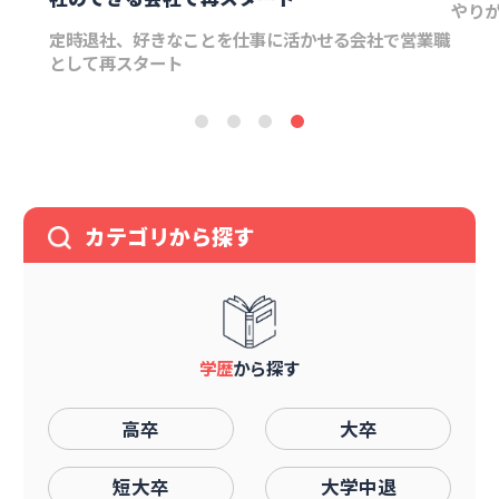
やりがいを持てる会社への就職と、結婚の両方を実現
営業職
Bto
業へ
カテゴリから探す
学歴
から探す
高卒
大卒
短大卒
大学中退