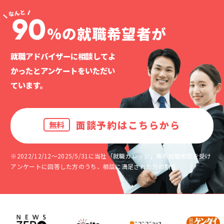
90
%の就職希望者が
就職アドバイザーに相談してよ
かったと
アンケートをいただい
ています。
面談予約はこちらから
無料
※2022/12/12～2025/5/31に当社「就職カレッジ」等の就職相談を受け
アンケートに回答した方のうち、相談に満足された方の割合