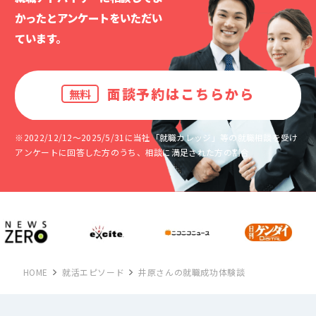
かったと
アンケートをいただい
ています。
面談予約はこちらから
無料
※2022/12/12～2025/5/31に当社「就職カレッジ」等の就職相談を受け
アンケートに回答した方のうち、相談に満足された方の割合
HOME
就活エピソード
井原さんの就職成功体験談