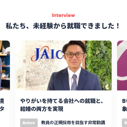
Interview
私たち、未経験から就職できました！
境
やりがいを持てる会社への就職と、
B
タ
結婚の両方を実現
象
教員の正規採用を目指す非常勤講
Before
B